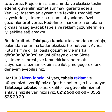
tutuyoruz. Projelerimizi zamanında ve eksiksiz teslim
ederek güvenilir hizmet sunmayı garanti ederiz.
Yenilikçi tasarım anlayışımız ve teknik uzmanlığımız
sayesinde işletmenizin reklam ihtiyaçlarına özel
çözümler üretiyoruz. Hedefimiz, markanızın ön plana
çıkmasını sağlayacak tabela ve reklam çözümlerini en
iyi şekilde sağlamaktır.
Bu doğrultuda
Talatpaşa tabelacı
tasarımdan montaja,
bakımdan onarıma kadar eksiksiz hizmet verir. Ayrıca,
kutu harf ve dijital baskı çözümleriyle marka
görünürlüğünüzü en üst düzeye çıkarır. Sizde
işletmenize prestij ve tanınırlık kazandırmak
istiyorsanız, uzman ekibimizle iletişime geçerek farkı
deneyimleyebilirsiniz.
Her türlü
Neon tabela
ihtiyacı,
tabela
reklam
ve
bünyemizde verdiğimiz diğer hizmetler için bizi arayın,
Talatpaşa tabelacı
olarak kaliteli ve güvenilir hizmet
anlayışımız ile yanınızdayız.
0212 660 60 60 – 0552
333 30 30