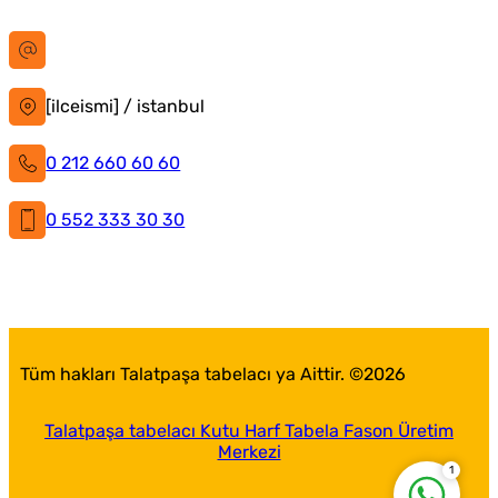
bilgi@istanbultabela.com.tr
[ilceismi] / istanbul
0 212 660 60 60
0 552 333 30 30
İstanbul Tabela
Facebook
X
Instagram
LinkedIn
YouTube
Pinterest
Tüm hakları Talatpaşa tabelacı ya Aittir. ©
2026
Talatpaşa tabelacı Kutu Harf Tabela Fason Üretim
Merkezi
1