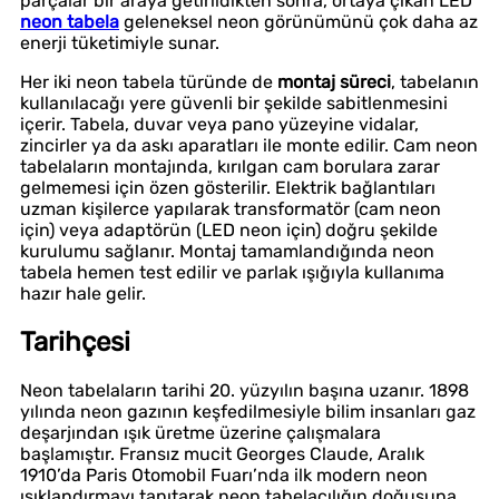
parçalar bir araya getirildikten sonra, ortaya çıkan LED
neon tabela
geleneksel neon görünümünü çok daha az
enerji tüketimiyle sunar.
Her iki neon tabela türünde de
montaj süreci
, tabelanın
kullanılacağı yere güvenli bir şekilde sabitlenmesini
içerir. Tabela, duvar veya pano yüzeyine vidalar,
zincirler ya da askı aparatları ile monte edilir. Cam neon
tabelaların montajında, kırılgan cam borulara zarar
gelmemesi için özen gösterilir. Elektrik bağlantıları
uzman kişilerce yapılarak transformatör (cam neon
için) veya adaptörün (LED neon için) doğru şekilde
kurulumu sağlanır. Montaj tamamlandığında neon
tabela hemen test edilir ve parlak ışığıyla kullanıma
hazır hale gelir.
Tarihçesi
Neon tabelaların tarihi 20. yüzyılın başına uzanır. 1898
yılında neon gazının keşfedilmesiyle bilim insanları gaz
deşarjından ışık üretme üzerine çalışmalara
başlamıştır. Fransız mucit Georges Claude, Aralık
1910’da Paris Otomobil Fuarı’nda ilk modern neon
ışıklandırmayı tanıtarak neon tabelacılığın doğuşuna