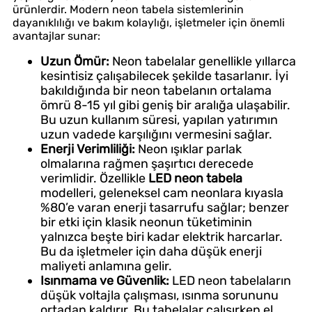
ürünlerdir. Modern neon tabela sistemlerinin
dayanıklılığı ve bakım kolaylığı, işletmeler için önemli
avantajlar sunar:
Uzun Ömür:
Neon tabelalar genellikle yıllarca
kesintisiz çalışabilecek şekilde tasarlanır. İyi
bakıldığında bir neon tabelanın ortalama
ömrü 8-15 yıl gibi geniş bir aralığa ulaşabilir.
Bu uzun kullanım süresi, yapılan yatırımın
uzun vadede karşılığını vermesini sağlar.
Enerji Verimliliği:
Neon ışıklar parlak
olmalarına rağmen şaşırtıcı derecede
verimlidir. Özellikle
LED neon tabela
modelleri, geleneksel cam neonlara kıyasla
%80’e varan enerji tasarrufu sağlar; benzer
bir etki için klasik neonun tüketiminin
yalnızca beşte biri kadar elektrik harcarlar.
Bu da işletmeler için daha düşük enerji
maliyeti anlamına gelir.
Isınmama ve Güvenlik:
LED neon tabelaların
düşük voltajla çalışması, ısınma sorununu
ortadan kaldırır. Bu tabelalar çalışırken el