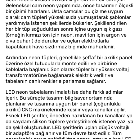
Geleneksel cam neon yapımında, önce tasarımın ölçekli
bir çizimi hazırlanır. Usta camcılar bu çizime uygun
olarak cam tüpleri yüksek ısıda yumuşatarak şablonlar
yardımıyla istenen şekillerde bükerler. Şekillendirilen
her bir tüp soğuduktan sonra içine uygun ışık gazı
(örneğin kırmızı ton için neon, mavi ton için argon ve
cıva buharı) doldurulur ve uçları elektrotlarla
kapatılarak hava sızdırmaz biçimde mühürlenir.
Ardından neon tüpleri, genellikle şeffaf bir akrilik panel
üzerine özel tutucularla monte edilir ve birbirine
kablolarla bağlanır. Son olarak tüpler bir yüksek voltaj
transformatörüne bağlanarak elektrik verilir ve
tabelanın canlı renklerle parlaması sağlanır.
LED neon tabelaların imalatı ise daha farklı adımlar
içerir. Bu süreçte tasarım bilgisayar ortamında
planlanır ve tasarıma uygun bir panel (çoğunlukla
akrilik) CNC makinelerinde kesilir veya kanallar açılır.
Esnek LED şeritler, önceden hazırlanan bu kanallara ya
da saydam silikon tüplere yerleştirilerek istenen yazı ya
da şekil oluşturulur. LED şeritlerin uçları düşük voltajlı
bir adaptöre bağlanır ve tüm devre test edilir. Tüm