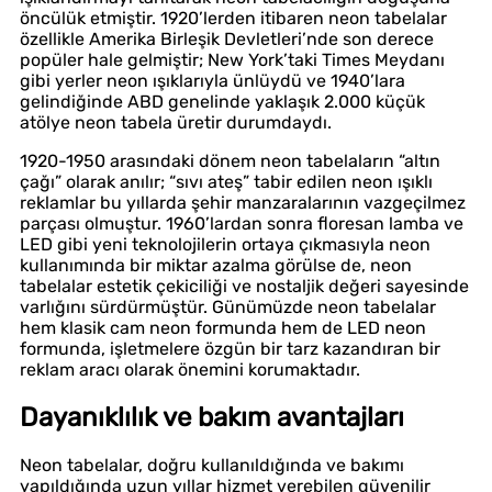
öncülük etmiştir. 1920’lerden itibaren neon tabelalar
özellikle Amerika Birleşik Devletleri’nde son derece
popüler hale gelmiştir; New York’taki Times Meydanı
gibi yerler neon ışıklarıyla ünlüydü ve 1940’lara
gelindiğinde ABD genelinde yaklaşık 2.000 küçük
atölye neon tabela üretir durumdaydı.
1920-1950 arasındaki dönem neon tabelaların “altın
çağı” olarak anılır; “sıvı ateş” tabir edilen neon ışıklı
reklamlar bu yıllarda şehir manzaralarının vazgeçilmez
parçası olmuştur. 1960’lardan sonra floresan lamba ve
LED gibi yeni teknolojilerin ortaya çıkmasıyla neon
kullanımında bir miktar azalma görülse de, neon
tabelalar estetik çekiciliği ve nostaljik değeri sayesinde
varlığını sürdürmüştür. Günümüzde neon tabelalar
hem klasik cam neon formunda hem de LED neon
formunda, işletmelere özgün bir tarz kazandıran bir
reklam aracı olarak önemini korumaktadır.
Dayanıklılık ve bakım avantajları
Neon tabelalar, doğru kullanıldığında ve bakımı
yapıldığında uzun yıllar hizmet verebilen güvenilir