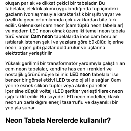
oluşan parlak ve dikkat çekici bir tabeladır. Bu
tabelalar, elektrik akımı uygulandığında tüp içindeki
gazların iyonlaşmasıyla karakteristik bir ışıltı yayar ve
özellikle gece ortamlarında çok uzaklardan bile fark
edilir. Geleneksel cam neon (cam tüplü neon tabelalar)
ve modern LED neon olmak üzere iki temel neon tabela
türü vardır.
Cam neon
tabelalarda ince cam borular
ısıtılarak istenen şekil ve yazılara göre bükülür, içlerine
neon, argon gibi gazlar doldurulur ve uçlarına
elektrotlar yerleştirilir.
Yüksek gerilimli bir transformatör yardımıyla çalıştırılan
cam neon tabelalar, kendine has canlı renkleri ve
nostaljik görünümüyle bilinir.
LED neon
tabelalar ise
benzer bir görsel etkiyi LED teknolojisi ile sağlar. Cam
yerine esnek silikon tüpler veya akrilik paneller
içerisine düşük voltajlı LED şeritler yerleştirilerek neon
ışığı taklit edilir. Bu sayede LED neon modeller, klasik
neonun parlaklığını enerji tasarruflu ve dayanıklı bir
yapıyla sunar.
Neon Tabela Nerelerde kullanılır?