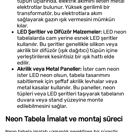
tüpün uçlarında, elektrik akımını ileten metal
elektrotlar bulunur. Yüksek gerilimli bir
transformatör, bu elektrotlara akım
sağlayarak gazın ışık vermesini mümkün
kılar.
LED Şeritler ve Difüzör Malzemeler:
LED neon
tabelalarda cam yerine esnek LED şeritler
kullanılır. Bu şeritler genellikle silikon veya
akrilik bir difüzör (ışık dağıtıcı) tüpün içine
yerleştirilerek kesintisiz bir ışık hattı elde
edilir.
Akrilik veya Metal Paneller:
İster cam neon
ister LED neon olsun, tabela tasarımını
sabitlemek için şeffaf akrilik levhalar veya
metal kasalar kullanılır. Bu paneller, neon
tüpleri veya LED şeritleri taşıyarak tabelanın
duvara veya stand yüzeyine monte
edilebilmesini sağlar.
Neon Tabela İmalat ve montaj süreci
Neon tabela imalatı uzmanlık gerektiren bir süreçtir.