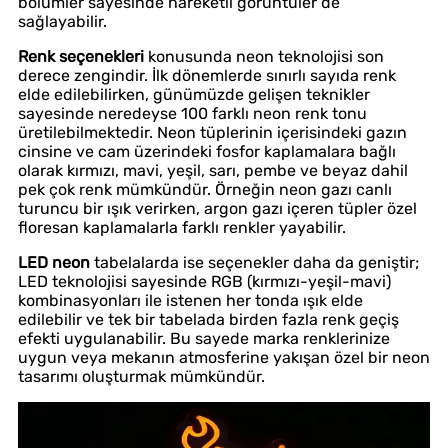
bölümler sayesinde hareketli görüntüler de
sağlayabilir.
Renk seçenekleri
konusunda neon teknolojisi son
derece zengindir. İlk dönemlerde sınırlı sayıda renk
elde edilebilirken, günümüzde gelişen teknikler
sayesinde neredeyse 100 farklı neon renk tonu
üretilebilmektedir. Neon tüplerinin içerisindeki gazın
cinsine ve cam üzerindeki fosfor kaplamalara bağlı
olarak kırmızı, mavi, yeşil, sarı, pembe ve beyaz dahil
pek çok renk mümkündür. Örneğin neon gazı canlı
turuncu bir ışık verirken, argon gazı içeren tüpler özel
floresan kaplamalarla farklı renkler yayabilir.
LED neon
tabelalarda ise seçenekler daha da geniştir;
LED teknolojisi sayesinde RGB (kırmızı-yeşil-mavi)
kombinasyonları ile istenen her tonda ışık elde
edilebilir ve tek bir tabelada birden fazla renk geçiş
efekti uygulanabilir. Bu sayede marka renklerinize
uygun veya mekanın atmosferine yakışan özel bir neon
tasarımı oluşturmak mümkündür.