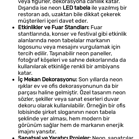
veya figürler, dekorasyona canlılık katar.
Dışarıda ise neon
LED tabela
ile yazılmış bir
restoran adı, uzaktan bile dikkat çekerek
müşterileri içeri davet eder.
Etkinlikler ve Fuar Standları:
Fuar
stantlarında, konser ve festival gibi etkinlik
alanlarında neon tabelalar markanın
logosunu veya mesajını vurgulamak için
tercih edilir. Taşınabilir neon paneller,
fotoğraf köşeleri ve sahne dekorlarında da
kullanılarak etkinliğe renkli bir ambiyans
katar.
İç Mekan Dekorasyonu:
Son yıllarda neon
ışıklar ev ve ofis dekorasyonunun da bir
parçası haline gelmiştir. Özel tasarım neon
sözler, şekiller veya sanat eserleri duvar
dekoru olarak kullanılabilir. Örneğin bir ofis
lobisinde şirket sloganının neon tabela
şeklinde yer alması, hem modern bir
görünüm sağlar hem de markanın enerjik
imajını yansıtır.
Sanatsal ve Yaratıcı Projeler:
Neon, sanatçılar