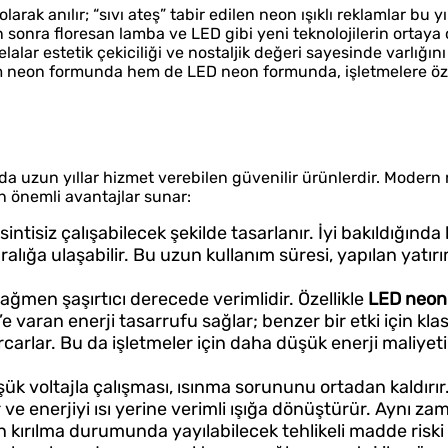
rak anılır; “sıvı ateş” tabir edilen neon ışıklı reklamlar bu yı
sonra floresan lamba ve LED gibi yeni teknolojilerin ortaya 
lar estetik çekiciliği ve nostaljik değeri sayesinde varlığını
 neon formunda hem de LED neon formunda, işletmelere özg
nda uzun yıllar hizmet verebilen güvenilir ürünlerdir. Modern
çin önemli avantajlar sunar:
intisiz çalışabilecek şekilde tasarlanır. İyi bakıldığında
ralığa ulaşabilir. Bu uzun kullanım süresi, yapılan yatı
rağmen şaşırtıcı derecede verimlidir. Özellikle
LED neon
 varan enerji tasarrufu sağlar; benzer bir etki için kl
arcarlar. Bu da işletmeler için daha düşük enerji maliyet
ük voltajla çalışması, ısınma sorununu ortadan kaldırır
r ve enerjiyi ısı yerine verimli ışığa dönüştürür. Aynı 
n kırılma durumunda yayılabilecek tehlikeli madde risk