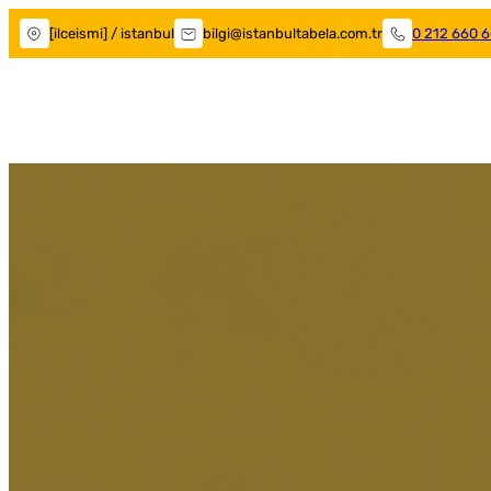
[ilceismi] / istanbul
bilgi@istanbultabela.com.tr
0 212 660 6
Kağıthane Tabelacı