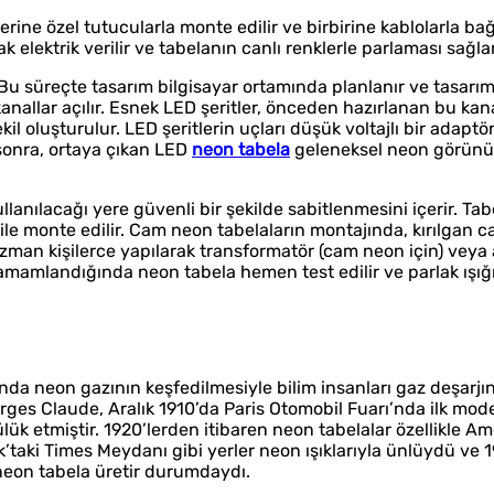
zerine özel tutucularla monte edilir ve birbirine kablolarla ba
 elektrik verilir ve tabelanın canlı renklerle parlaması sağlan
r. Bu süreçte tasarım bilgisayar ortamında planlanır ve tasarı
anallar açılır. Esnek LED şeritler, önceden hazırlanan bu kan
kil oluşturulur. LED şeritlerin uçları düşük voltajlı bir adaptö
 sonra, ortaya çıkan LED
neon tabela
geleneksel neon görün
ullanılacağı yere güvenli bir şekilde sabitlenmesini içerir. Ta
 ile monte edilir. Cam neon tabelaların montajında, kırılgan 
ı uzman kişilerce yapılarak transformatör (cam neon için) vey
amamlandığında neon tabela hemen test edilir ve parlak ışığ
lında neon gazının keşfedilmesiyle bilim insanları gaz deşarjı
rges Claude, Aralık 1910’da Paris Otomobil Fuarı’nda ilk mo
ük etmiştir. 1920’lerden itibaren neon tabelalar özellikle Ame
’taki Times Meydanı gibi yerler neon ışıklarıyla ünlüydü ve 1
neon tabela üretir durumdaydı.