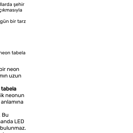
llarda şehir
çıkmasıyla
ün bir tarz
 neon tabela
 bir neon
rımın uzun
 tabela
asik neonun
i anlamına
. Bu
zamanda LED
i bulunmaz.