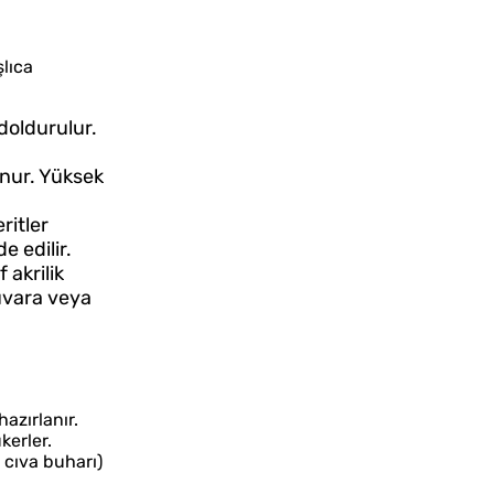
lıca
doldurulur.
unur. Yüksek
ritler
de edilir.
 akrilik
duvara veya
azırlanır.
kerler.
 cıva buharı)