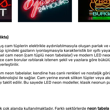
ikte)
 cam tüplerin elektrikle aydınlatılmasıyla oluşan parlak ve 
p içindeki gazların iyonlaşmasıyla karakteristik bir ışıltı yaya
eksel cam neon (cam tüplü neon tabelalar) ve modern LED ne
e cam borular ısıtılarak istenen şekil ve yazılara göre bükülü
rleştirilir.
 cam neon tabelalar, kendine has canlı renkleri ve nostaljik g
teknolojisi ile sağlar. Cam yerine esnek silikon tüpler veya akr
ığı taklit edilir. Bu sayede LED neon modeller, klasik neonun pa
 çok alanda kullanılmaktadır. Farklı sektörlerde
neon tabela 