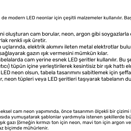
 modern LED neonlar için çeşitli malzemeler kullanılır. Baş
ni oluşturan cam borular, neon, argon gibi soygazlarla 
ak renkli ışık üretir.
uçlarında, elektrik akımını ileten metal elektrotlar bul
m sağlayarak gazın ışık vermesini mümkün kılar.
elalarda cam yerine esnek LED şeritler kullanılır. Bu şe
tıcı) tüpün içine yerleştirilerek kesintisiz bir ışık hattı el
LED neon olsun, tabela tasarımını sabitlemek için şeffaf
er, neon tüpleri veya LED şeritleri taşıyarak tabelanın 
neksel cam neon yapımında, önce tasarımın ölçekli bir çizimi h
sıda yumuşatarak şablonlar yardımıyla istenen şekillerde bü
ık gazı (örneğin kırmızı ton için neon, mavi ton için argon ve
maz biçimde mühürlenir.