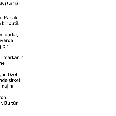
n oluşturmak
r. Parlak
 bir butik
, barlar,
duvarda
ş bir
lar markanın
hne
tir. Özel
inde şirket
imajını
yon
. Bu tür