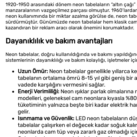
1920-1950 arasındaki dönem neon tabelaların “altın çağı” ola
manzaralarının vazgeçilmez parçası olmuştur. 1960’lardan 
neon kullanımında bir miktar azalma görülse de, neon tabela
sürdürmüştür. Günümüzde neon tabelalar hem klasik cam
kazandıran bir reklam aracı olarak önemini korumaktadır.
Dayanıklılık ve bakım avantajları
Neon tabelalar, doğru kullanıldığında ve bakımı yapıldığı
sistemlerinin dayanıklılığı ve bakım kolaylığı, işletmeler i
Uzun Ömür:
Neon tabelalar genellikle yıllarca kes
tabelanın ortalama ömrü 8-15 yıl gibi geniş bir a
vadede karşılığını vermesini sağlar.
Enerji Verimliliği:
Neon ışıklar parlak olmalarına 
modelleri, geleneksel cam neonlara kıyasla %80’e
tüketiminin yalnızca beşte biri kadar elektrik h
gelir.
Isınmama ve Güvenlik:
LED neon tabelaların düş
tabelalar çalışırken el değecek kadar soğuk kalı
neonlarda cam tüp veya zararlı gaz olmadığı içi