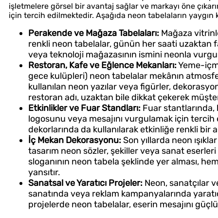
işletmelere görsel bir avantaj sağlar ve markayı öne çıkarır
için tercih edilmektedir. Aşağıda neon tabelaların yaygın k
Perakende ve Mağaza Tabelaları:
Mağaza vitrinle
renkli neon tabelalar, günün her saati uzaktan f
veya teknoloji mağazasının ismini neonla vurgu
Restoran, Kafe ve Eğlence Mekanları:
Yeme-içme 
gece kulüpleri) neon tabelalar mekânın atmosfer
kullanılan neon yazılar veya figürler, dekorasyon
restoran adı, uzaktan bile dikkat çekerek müşteri
Etkinlikler ve Fuar Standları:
Fuar stantlarında, 
logosunu veya mesajını vurgulamak için tercih ed
dekorlarında da kullanılarak etkinliğe renkli bir
İç Mekan Dekorasyonu:
Son yıllarda neon ışıkla
tasarım neon sözler, şekiller veya sanat eserleri 
sloganının neon tabela şeklinde yer alması, he
yansıtır.
Sanatsal ve Yaratıcı Projeler:
Neon, sanatçılar ve
sanatında veya reklam kampanyalarında yaratıc
projelerde neon tabelalar, eserin mesajını güçlü