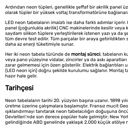
Ardından neon tüpleri, genellikle şeffaf bir akrilik panel ü
olarak tüpler bir yüksek voltaj transformatörüne bağlanarak
LED neon tabelaların imalatı ise daha farklı adımlar içeri
panel (çoğunlukla akrilik) CNC makinelerinde kesilir veya k
saydam silikon tüplere yerleştirilerek istenen yazı ya da şe
tüm devre test edilir. Tüm parçalar bir araya getirildikten
daha az enerji tüketimiyle sunar.
Her iki neon tabela türünde de
montaj süreci
, tabelanın k
veya pano yüzeyine vidalar, zincirler ya da askı aparatları
zarar gelmemesi için özen gösterilir. Elektrik bağlantılar
(LED neon için) doğru şekilde kurulumu sağlanır. Montaj t
hazır hale gelir.
Tarihçesi
Neon tabelaların tarihi 20. yüzyılın başına uzanır. 1898 yı
üretme üzerine çalışmalara başlamıştır. Fransız mucit Geo
ışıklandırmayı tanıtarak neon tabelacılığın doğuşuna öncül
Devletleri’nde son derece popüler hale gelmiştir; New York
gelindiğinde ABD genelinde yaklaşık 2.000 küçük atölye 