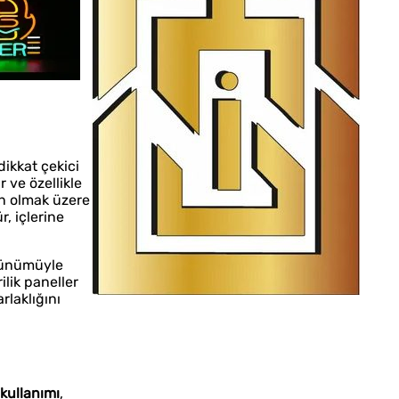
dikkat çekici
r ve özellikle
on olmak üzere
r, içlerine
örünümüyle
ilik paneller
rlaklığını
İstanbul Tabela Logo
kullanımı
,