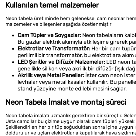
Kullanılan temel malzemeler
Neon tabela üretiminde hem geleneksel cam neonlar hem de
malzemeler ve bileşenler aşağıda özetlenmiştir:
Cam Tüpler ve Soygazlar:
Neon tabelaların kalbi
Bu gazlar elektrik akımıyla etkileşime girerek parl
Elektrotlar ve Transformatör:
Her bir cam tüpün 
gerilimli bir transformatör, bu elektrotlara akı
LED Şeritler ve Difüzör Malzemeler:
LED neon tab
genellikle silikon veya akrilik bir difüzör (ışık dağı
Akrilik veya Metal Paneller:
İster cam neon ister 
levhalar veya metal kasalar kullanılır. Bu panell
stand yüzeyine monte edilebilmesini sağlar.
Neon Tabela İmalat ve montaj süreci
Neon tabela imalatı uzmanlık gerektiren bir süreçtir. Gele
Usta camcılar bu çizime uygun olarak cam tüpleri yüksek ı
Şekillendirilen her bir tüp soğuduktan sonra içine uygun ış
doldurulur ve uçları elektrotlarla kapatılarak hava sızdır