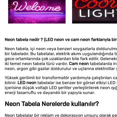
Neon tabela nedir ? (LED neon ve cam neon farklarıyla birl
Neon tabela, içi neon veya benzeri soygazlarla doldurulmuş
bir tabeladır. Bu tabelalar, elektrik akımı uygulandığında tü
gece ortamlarında çok uzaklardan bile fark edilir. Gelen
iki temel neon tabela türü vardır.
Cam neon
tabelalarda inc
neon, argon gibi gazlar doldurulur ve uçlarına elektrotlar ye
Yüksek gerilimli bir transformatör yardımıyla çalıştırılan
bilinir.
LED neon
tabelalar ise benzer bir görsel etkiyi LED 
içerisine düşük voltajlı LED şeritler yerleştirilerek neon ış
enerji tasarruflu ve dayanıklı bir yapıyla sunar.
Neon Tabela Nerelerde kullanılır?
Neon tabelalar bir reklam ve dekorasyon unsuru olarak pek