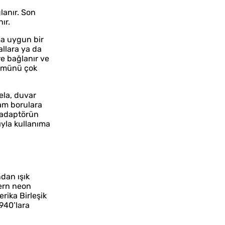
ğlanır. Son
ır.
ma uygun bir
allara ya da
re bağlanır ve
ümünü çok
bela, duvar
cam borulara
a adaptörün
ıyla kullanıma
ndan ışık
dern neon
rika Birleşik
940’lara