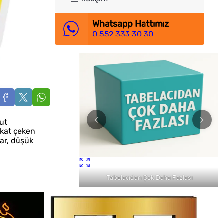
Whatsapp Hattımız
0 552 333 30 30
ut
ikkat çeken
lar, düşük
lı Teslimat
Tabelacıdan Çok Daha Fazlası