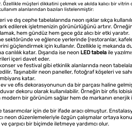
. Özellikle müşteri dikkatini çekmek ve akılda kalıcı bir vitri
ullanım alanlarından bazıları listelenmiştir:
ri ve dış cephe tabelalarında neon ışıklar sıkça kullanılı
ark edilerek işletmenizin görünürlüğünü artırır. Örneğin
lamak, hem gündüz hem gece göz alıcı bir etki yaratır.
sektöründe ve eğlence yerlerinde (restoranlar, kafeler
ini güçlendirmek için kullanılır. Özellikle iç mekanda 
a canlılık katar. Dışarıda ise neon
LED tabela
ile yazılmı
leri içeri davet eder.
konser ve festival gibi etkinlik alanlarında neon tabela
ilir. Taşınabilir neon paneller, fotoğraf köşeleri ve sa
 ambiyans katar.
r ev ve ofis dekorasyonunun da bir parçası haline gelmiş
duvar dekoru olarak kullanılabilir. Örneğin bir ofis lobis
m modern bir görünüm sağlar hem de markanın enerjik 
 tasarımcılar için de bir ifade aracı olmuştur. Enstalas
ı neon düzenlemeleriyle özgün çalışmalar ortaya konur
 ve çarpıcı bir biçimde iletmeye yardımcı olur.