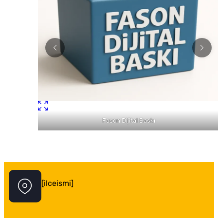
Fason Dijital Baskı
İstanbul Tabela Logo
[ilceismi]