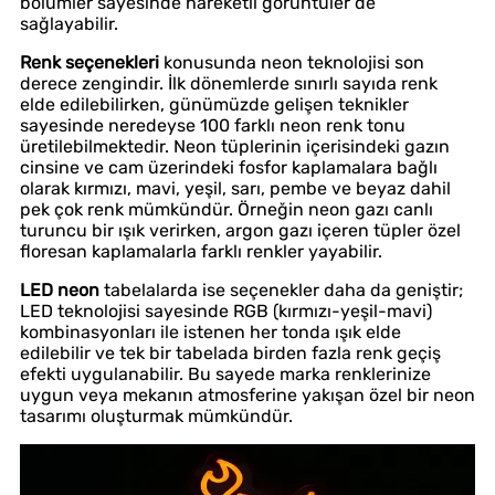
bölümler sayesinde hareketli görüntüler de
sağlayabilir.
Renk seçenekleri
konusunda neon teknolojisi son
derece zengindir. İlk dönemlerde sınırlı sayıda renk
elde edilebilirken, günümüzde gelişen teknikler
sayesinde neredeyse 100 farklı neon renk tonu
üretilebilmektedir. Neon tüplerinin içerisindeki gazın
cinsine ve cam üzerindeki fosfor kaplamalara bağlı
olarak kırmızı, mavi, yeşil, sarı, pembe ve beyaz dahil
pek çok renk mümkündür. Örneğin neon gazı canlı
turuncu bir ışık verirken, argon gazı içeren tüpler özel
floresan kaplamalarla farklı renkler yayabilir.
LED neon
tabelalarda ise seçenekler daha da geniştir;
LED teknolojisi sayesinde RGB (kırmızı-yeşil-mavi)
kombinasyonları ile istenen her tonda ışık elde
edilebilir ve tek bir tabelada birden fazla renk geçiş
efekti uygulanabilir. Bu sayede marka renklerinize
uygun veya mekanın atmosferine yakışan özel bir neon
tasarımı oluşturmak mümkündür.