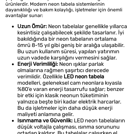
ürünlerdir. Modern neon tabela sistemlerinin
dayanıklılığı ve bakım kolaylığı, işletmeler için önemli
avantajlar sunar:
Uzun Ömür:
Neon tabelalar genellikle yıllarca
kesintisiz çalışabilecek şekilde tasarlanır. İyi
bakıldığında bir neon tabelanın ortalama
ömrü 8-15 yıl gibi geniş bir aralığa ulaşabilir.
Bu uzun kullanım süresi, yapılan yatırımın
uzun vadede karşılığını vermesini sağlar.
Enerji Verimliliği:
Neon ışıklar parlak
olmalarına rağmen şaşırtıcı derecede
verimlidir. Özellikle
LED neon tabela
modelleri, geleneksel cam neonlara kıyasla
%80’e varan enerji tasarrufu sağlar; benzer
bir etki için klasik neonun tüketiminin
yalnızca beşte biri kadar elektrik harcarlar.
Bu da işletmeler için daha düşük enerji
maliyeti anlamına gelir.
Isınmama ve Güvenlik:
LED neon tabelaların
düşük voltajla çalışması, ısınma sorununu
ortadan kaldırır. Bu tabelalar çalışırken el