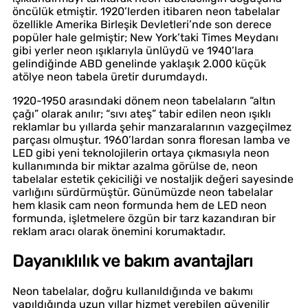
öncülük etmiştir. 1920’lerden itibaren neon tabelalar
özellikle Amerika Birleşik Devletleri’nde son derece
popüler hale gelmiştir; New York’taki Times Meydanı
gibi yerler neon ışıklarıyla ünlüydü ve 1940’lara
gelindiğinde ABD genelinde yaklaşık 2.000 küçük
atölye neon tabela üretir durumdaydı.
1920-1950 arasındaki dönem neon tabelaların “altın
çağı” olarak anılır; “sıvı ateş” tabir edilen neon ışıklı
reklamlar bu yıllarda şehir manzaralarının vazgeçilmez
parçası olmuştur. 1960’lardan sonra floresan lamba ve
LED gibi yeni teknolojilerin ortaya çıkmasıyla neon
kullanımında bir miktar azalma görülse de, neon
tabelalar estetik çekiciliği ve nostaljik değeri sayesinde
varlığını sürdürmüştür. Günümüzde neon tabelalar
hem klasik cam neon formunda hem de LED neon
formunda, işletmelere özgün bir tarz kazandıran bir
reklam aracı olarak önemini korumaktadır.
Dayanıklılık ve bakım avantajları
Neon tabelalar, doğru kullanıldığında ve bakımı
yapıldığında uzun yıllar hizmet verebilen güvenilir