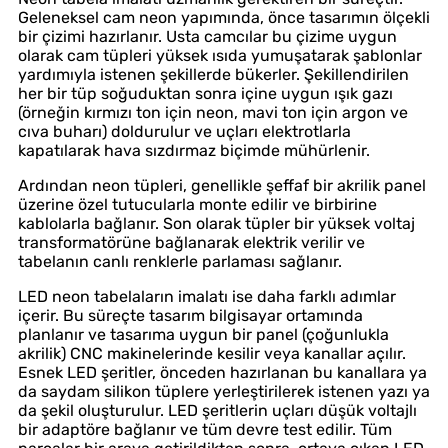
Geleneksel cam neon yapımında, önce tasarımın ölçekli
bir çizimi hazırlanır. Usta camcılar bu çizime uygun
olarak cam tüpleri yüksek ısıda yumuşatarak şablonlar
yardımıyla istenen şekillerde bükerler. Şekillendirilen
her bir tüp soğuduktan sonra içine uygun ışık gazı
(örneğin kırmızı ton için neon, mavi ton için argon ve
cıva buharı) doldurulur ve uçları elektrotlarla
kapatılarak hava sızdırmaz biçimde mühürlenir.
Ardından neon tüpleri, genellikle şeffaf bir akrilik panel
üzerine özel tutucularla monte edilir ve birbirine
kablolarla bağlanır. Son olarak tüpler bir yüksek voltaj
transformatörüne bağlanarak elektrik verilir ve
tabelanın canlı renklerle parlaması sağlanır.
LED neon tabelaların imalatı ise daha farklı adımlar
içerir. Bu süreçte tasarım bilgisayar ortamında
planlanır ve tasarıma uygun bir panel (çoğunlukla
akrilik) CNC makinelerinde kesilir veya kanallar açılır.
Esnek LED şeritler, önceden hazırlanan bu kanallara ya
da saydam silikon tüplere yerleştirilerek istenen yazı ya
da şekil oluşturulur. LED şeritlerin uçları düşük voltajlı
bir adaptöre bağlanır ve tüm devre test edilir. Tüm