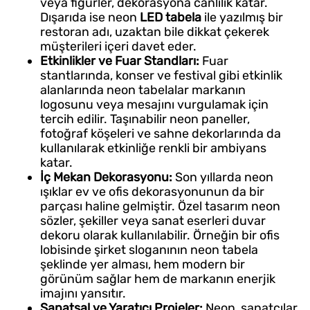
veya figürler, dekorasyona canlılık katar.
Dışarıda ise neon
LED tabela
ile yazılmış bir
restoran adı, uzaktan bile dikkat çekerek
müşterileri içeri davet eder.
Etkinlikler ve Fuar Standları:
Fuar
stantlarında, konser ve festival gibi etkinlik
alanlarında neon tabelalar markanın
logosunu veya mesajını vurgulamak için
tercih edilir. Taşınabilir neon paneller,
fotoğraf köşeleri ve sahne dekorlarında da
kullanılarak etkinliğe renkli bir ambiyans
katar.
İç Mekan Dekorasyonu:
Son yıllarda neon
ışıklar ev ve ofis dekorasyonunun da bir
parçası haline gelmiştir. Özel tasarım neon
sözler, şekiller veya sanat eserleri duvar
dekoru olarak kullanılabilir. Örneğin bir ofis
lobisinde şirket sloganının neon tabela
şeklinde yer alması, hem modern bir
görünüm sağlar hem de markanın enerjik
imajını yansıtır.
Sanatsal ve Yaratıcı Projeler:
Neon, sanatçılar