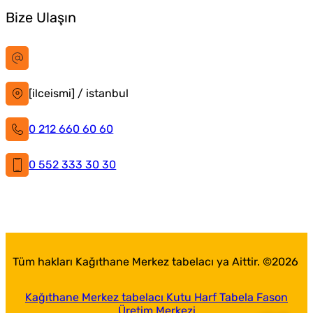
Bize Ulaşın
bilgi@istanbultabela.com.tr
[ilceismi] / istanbul
0 212 660 60 60
0 552 333 30 30
İstanbul Tabela
Facebook
X
Instagram
LinkedIn
YouTube
Pinterest
Tüm hakları Kağıthane Merkez tabelacı ya Aittir. ©
2026
Kağıthane Merkez tabelacı Kutu Harf Tabela Fason
Üretim Merkezi