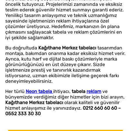
öncelik tutuyoruz. Projelerimizi zamanında ve eksiksiz
teslim ederek güvenilir hizmet sunmayı garanti ederiz.
Yenilikçi tasarım anlayışımız ve teknik uzmanlığımız
sayesinde işletmenizin reklam ihtiyaçlarına özel
çözümler üretiyoruz. Hedefimiz, markanızın ön plana
çıkmasını sağlayacak tabela ve reklam çözümlerini en
iyi şekilde sağlamaktır.
Bu doğrultuda
Kağıthane Merkez tabelacı
tasarımdan
montaja, bakımdan onarıma kadar eksiksiz hizmet verir.
Ayrıca, kutu harf ve dijital baskı çözümleriyle marka
görünürlüğünüzü en üst düzeye çıkarır. Sizde
işletmenize prestij ve tanınırlık kazandırmak
istiyorsanız, uzman ekibimizle iletişime geçerek farkı
deneyimleyebilirsiniz.
Her türlü
Neon tabela
ihtiyacı,
tabela
reklam
ve
bünyemizde verdiğimiz diğer hizmetler için bizi arayın,
Kağıthane Merkez tabelacı
olarak kaliteli ve güvenilir
hizmet anlayışımız ile yanınızdayız.
0212 660 60 60 –
0552 333 30 30