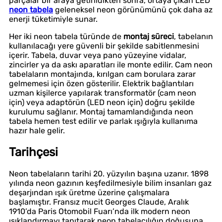
parçalar bir araya getirildikten sonra, ortaya çıkan LED
neon tabela
geleneksel neon görünümünü çok daha az
enerji tüketimiyle sunar.
Her iki neon tabela türünde de
montaj süreci
, tabelanın
kullanılacağı yere güvenli bir şekilde sabitlenmesini
içerir. Tabela, duvar veya pano yüzeyine vidalar,
zincirler ya da askı aparatları ile monte edilir. Cam neon
tabelaların montajında, kırılgan cam borulara zarar
gelmemesi için özen gösterilir. Elektrik bağlantıları
uzman kişilerce yapılarak transformatör (cam neon
için) veya adaptörün (LED neon için) doğru şekilde
kurulumu sağlanır. Montaj tamamlandığında neon
tabela hemen test edilir ve parlak ışığıyla kullanıma
hazır hale gelir.
Tarihçesi
Neon tabelaların tarihi 20. yüzyılın başına uzanır. 1898
yılında neon gazının keşfedilmesiyle bilim insanları gaz
deşarjından ışık üretme üzerine çalışmalara
başlamıştır. Fransız mucit Georges Claude, Aralık
1910’da Paris Otomobil Fuarı’nda ilk modern neon
ışıklandırmayı tanıtarak neon tabelacılığın doğuşuna