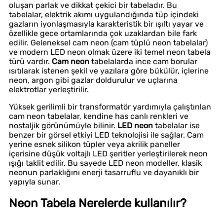
oluşan parlak ve dikkat çekici bir tabeladır. Bu
tabelalar, elektrik akımı uygulandığında tüp içindeki
gazların iyonlaşmasıyla karakteristik bir ışıltı yayar ve
özellikle gece ortamlarında çok uzaklardan bile fark
edilir. Geleneksel cam neon (cam tüplü neon tabelalar)
ve modern LED neon olmak üzere iki temel neon tabela
türü vardır.
Cam neon
tabelalarda ince cam borular
ısıtılarak istenen şekil ve yazılara göre bükülür, içlerine
neon, argon gibi gazlar doldurulur ve uçlarına
elektrotlar yerleştirilir.
Yüksek gerilimli bir transformatör yardımıyla çalıştırılan
cam neon tabelalar, kendine has canlı renkleri ve
nostaljik görünümüyle bilinir.
LED neon
tabelalar ise
benzer bir görsel etkiyi LED teknolojisi ile sağlar. Cam
yerine esnek silikon tüpler veya akrilik paneller
içerisine düşük voltajlı LED şeritler yerleştirilerek neon
ışığı taklit edilir. Bu sayede LED neon modeller, klasik
neonun parlaklığını enerji tasarruflu ve dayanıklı bir
yapıyla sunar.
Neon Tabela Nerelerde kullanılır?