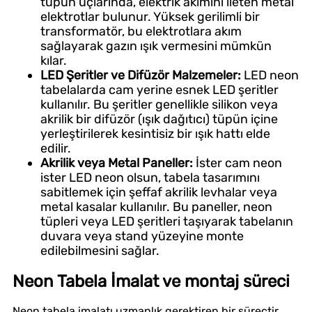
tüpün uçlarında, elektrik akımını ileten metal
elektrotlar bulunur. Yüksek gerilimli bir
transformatör, bu elektrotlara akım
sağlayarak gazın ışık vermesini mümkün
kılar.
LED Şeritler ve Difüzör Malzemeler:
LED neon
tabelalarda cam yerine esnek LED şeritler
kullanılır. Bu şeritler genellikle silikon veya
akrilik bir difüzör (ışık dağıtıcı) tüpün içine
yerleştirilerek kesintisiz bir ışık hattı elde
edilir.
Akrilik veya Metal Paneller:
İster cam neon
ister LED neon olsun, tabela tasarımını
sabitlemek için şeffaf akrilik levhalar veya
metal kasalar kullanılır. Bu paneller, neon
tüpleri veya LED şeritleri taşıyarak tabelanın
duvara veya stand yüzeyine monte
edilebilmesini sağlar.
Neon Tabela İmalat ve montaj süreci
Neon tabela imalatı uzmanlık gerektiren bir süreçtir.