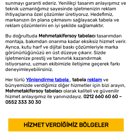
sunmayı garanti ederiz. Yenilikçi tasarım anlayışımız ve
teknik uzmanlığımız sayesinde işletmenizin reklam
ihtiyaçlarına özel çözümler üretiyoruz. Hedefimiz,
markanızın ön plana çıkmasını sağlayacak tabela ve
reklam çözümlerini en iyi şekilde sağlamaktır.
Bu doğrultuda
Mehmetakifersoy tabelacı
tasarımdan
montaja, bakımdan onarıma kadar eksiksiz hizmet verir.
Ayrıca, kutu harf ve dijital baskı çözümleriyle marka
görünürlüğünüzü en üst düzeye çıkarır. Sizde
işletmenize prestij ve tanınırlık kazandırmak
istiyorsanız, uzman ekibimizle iletişime geçerek farkı
deneyimleyebilirsiniz.
Her türlü
Yönlendirme tabela
,
tabela
reklam
ve
bünyemizde verdiğimiz diğer hizmetler için bizi arayın,
Mehmetakifersoy tabelacı
olarak kaliteli ve güvenilir
hizmet anlayışımız ile yanınızdayız.
0212 660 60 60 –
0552 333 30 30
HİZMET VERDİĞİMİZ BÖLGELER