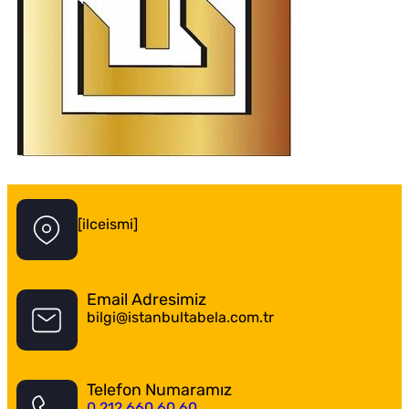
İstanbul Tabela Logo
[ilceismi]
Email Adresimiz
bilgi@istanbultabela.com.tr
Telefon Numaramız
0 212 660 60 60