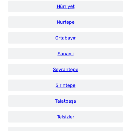
Hürriyet
Nurtepe
Ortabayır
Sanayii
Seyrantepe
Şirintepe
Talatpaşa
Telsizler