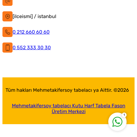
bilgi@istanbultabela.com.tr
[ilceismi] / istanbul
0 212 660 60 60
0 552 333 30 30
İstanbul Tabela
Facebook
X
Instagram
LinkedIn
YouTube
Pinterest
Tüm hakları Mehmetakifersoy tabelacı ya Aittir. ©
2026
Mehmetakifersoy tabelacı Kutu Harf Tabela Fason
Üretim Merkezi
1