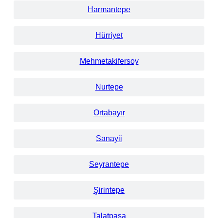
Harmantepe
Hürriyet
Mehmetakifersoy
Nurtepe
Ortabayır
Sanayii
Seyrantepe
Şirintepe
Talatpaşa