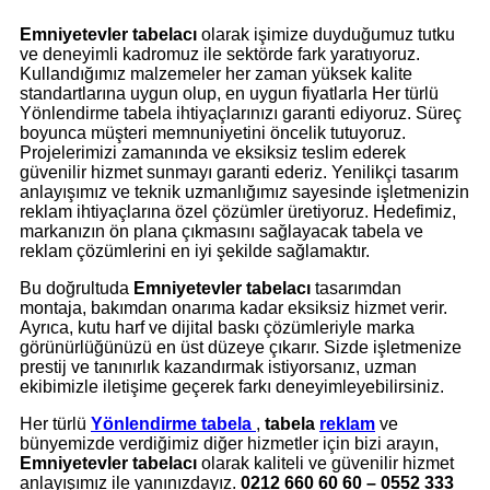
Emniyetevler tabelacı
olarak işimize duyduğumuz tutku
ve deneyimli kadromuz ile sektörde fark yaratıyoruz.
Kullandığımız malzemeler her zaman yüksek kalite
standartlarına uygun olup, en uygun fiyatlarla Her türlü
Yönlendirme tabela ihtiyaçlarınızı garanti ediyoruz. Süreç
boyunca müşteri memnuniyetini öncelik tutuyoruz.
Projelerimizi zamanında ve eksiksiz teslim ederek
güvenilir hizmet sunmayı garanti ederiz. Yenilikçi tasarım
anlayışımız ve teknik uzmanlığımız sayesinde işletmenizin
reklam ihtiyaçlarına özel çözümler üretiyoruz. Hedefimiz,
markanızın ön plana çıkmasını sağlayacak tabela ve
reklam çözümlerini en iyi şekilde sağlamaktır.
Bu doğrultuda
Emniyetevler tabelacı
tasarımdan
montaja, bakımdan onarıma kadar eksiksiz hizmet verir.
Ayrıca, kutu harf ve dijital baskı çözümleriyle marka
görünürlüğünüzü en üst düzeye çıkarır. Sizde işletmenize
prestij ve tanınırlık kazandırmak istiyorsanız, uzman
ekibimizle iletişime geçerek farkı deneyimleyebilirsiniz.
Her türlü
Yönlendirme tabela
,
tabela
reklam
ve
bünyemizde verdiğimiz diğer hizmetler için bizi arayın,
Emniyetevler tabelacı
olarak kaliteli ve güvenilir hizmet
anlayışımız ile yanınızdayız.
0212 660 60 60 – 0552 333