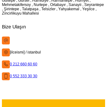
Gültepe , Gürsel , Hamidiye , Harmantepe , Hürriyet ,
Mehmetakifersoy , Nurtepe , Ortabayır , Sanayii , Seyrantepe
, Şirintepe , Talatpaşa , Telsizler , Yahyakemal , Yeşilce ,
Zincirlikuyu Mahallesi
Bize Ulaşın
bilgi@istanbultabela.com.tr
[ilceismi] / istanbul
0 212 660 60 60
0 552 333 30 30
İstanbul Tabela
Facebook
X
Instagram
LinkedIn
YouTube
Pinterest