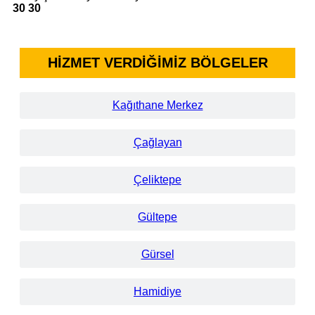
30 30
HİZMET VERDİĞİMİZ BÖLGELER
Kağıthane Merkez
Çağlayan
Çeliktepe
Gültepe
Gürsel
Hamidiye