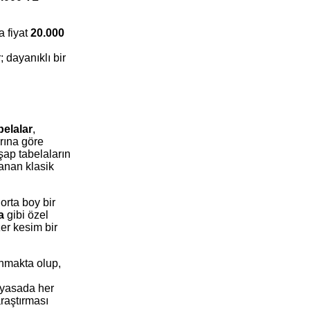
a fiyat
20.000
; dayanıklı bir
elalar
,
arına göre
ap tabelaların
lanan klasik
orta boy bir
a
gibi özel
zer kesim bir
unmakta olup,
piyasada her
raştırması