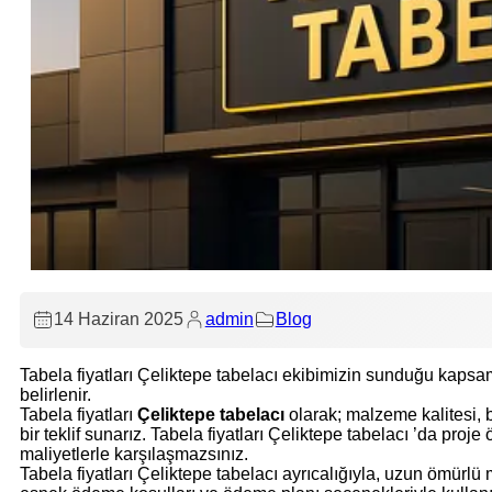
Fason Kutu Harf
Fason Kesim
14 Haziran 2025
admin
Blog
Tabela fiyatları Çeliktepe tabelacı ekibimizin sunduğu kapsa
belirlenir.
Tabela fiyatları
Çeliktepe tabelacı
olarak; malzeme kalitesi, b
bir teklif sunarız. Tabela fiyatları Çeliktepe tabelacı ’da proj
maliyetlerle karşılaşmazsınız.
Tabela fiyatları Çeliktepe tabelacı ayrıcalığıyla, uzun ömürlü 