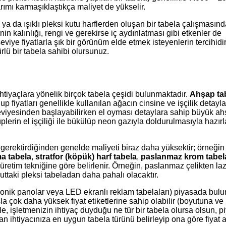
rımı karmaşıklaştıkça maliyet de yükselir.
ya da ışıklı pleksi kutu harflerden oluşan bir tabela çalışmasınd
n kalınlığı, rengi ve gerekirse iç aydınlatması gibi etkenler de
eviye fiyatlarla şık bir görünüm elde etmek isteyenlerin tercihidir
lü bir tabela sahibi olursunuz.
 ihtiyaçlara yönelik birçok tabela çeşidi bulunmaktadır.
Ahşap tab
up fiyatları genellikle kullanılan ağacın cinsine ve işçilik detayl
viyesinden başlayabilirken el oyması detaylara sahip büyük ahş
plerin el işçiliği ile bükülüp neon gazıyla doldurulmasıyla hazır
 gerektirdiğinden genelde maliyeti biraz daha yüksektir; örneğin 
a tabela
,
stratfor (köpük) harf tabela
,
paslanmaz krom tabel
e üretim tekniğine göre belirlenir. Örneğin, paslanmaz çelikten la
ttaki pleksi tabeladan daha pahalı olacaktır.
tronik panolar veya LED ekranlı reklam tabelaları) piyasada bul
sla çok daha yüksek fiyat etiketlerine sahip olabilir (boyutuna ve
etle, işletmenizin ihtiyaç duyduğu ne tür bir tabela olursa olsun, 
ihtiyacınıza en uygun tabela türünü belirleyip ona göre fiyat a