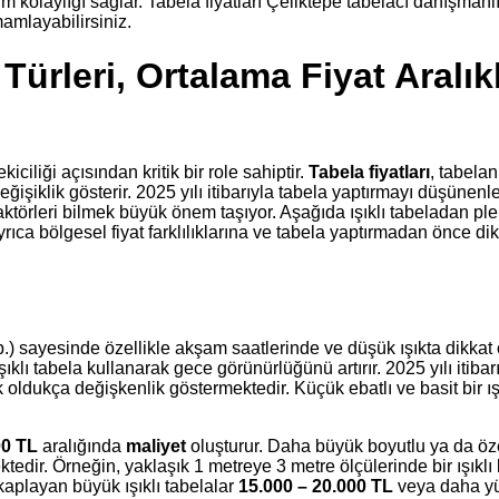
 kolaylığı sağlar. Tabela fiyatları Çeliktepe tabelacı danışmanl
mamlayabilirsiniz.
Türleri, Ortalama Fiyat Aralık
ciliği açısından kritik bir role sahiptir.
Tabela fiyatları
, tabelan
şiklik gösterir. 2025 yılı itibarıyla tabela yaptırmayı düşünenle
en faktörleri bilmek büyük önem taşıyor. Aşağıda ışıklı tabeladan pl
 ayrıca bölgesel fiyat farklılıklarına ve tabela yaptırmadan önce d
b.) sayesinde özellikle akşam saatlerinde ve düşük ışıkta dikkat
ıklı tabela kullanarak gece görünürlüğünü artırır. 2025 yılı itibarıy
k oldukça değişkenlik göstermektedir. Küçük ebatlı ve basit bir ış
00 TL
aralığında
maliyet
oluşturur. Daha büyük boyutlu ya da öze
tedir. Örneğin, yaklaşık 1 metreye 3 metre ölçülerinde bir ışıklı
aplayan büyük ışıklı tabelalar
15.000 – 20.000 TL
veya daha y