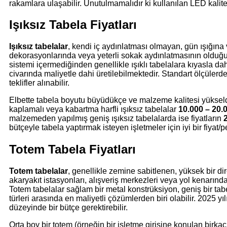
rakamlara ulaşabilir. Unutulmamalıdır ki kullanılan LED kalites
Işıksız Tabela Fiyatları
Işıksız tabelalar
, kendi iç aydınlatması olmayan, gün ışığına
dekorasyonlarında veya yeterli sokak aydınlatmasının olduğu yerl
sistemi içermediğinden genellikle ışıklı tabelalara kıyasla da
civarında maliyetle dahi üretilebilmektedir. Standart ölçülerde
teklifler alınabilir.
Elbette tabela boyutu büyüdükçe ve malzeme kalitesi yükseldi
kaplamalı veya kabartma harfli ışıksız tabelalar
10.000 – 20.
malzemeden yapılmış geniş ışıksız tabelalarda ise fiyatların
bütçeyle tabela yaptırmak isteyen işletmeler için iyi bir fiyat
Totem Tabela Fiyatları
Totem tabelalar
, genellikle zemine sabitlenen, yüksek bir di
akaryakıt istasyonları, alışveriş merkezleri veya yol kenarında
Totem tabelalar sağlam bir metal konstrüksiyon, geniş bir tab
türleri arasında en maliyetli çözümlerden biri olabilir. 2025 yıl
düzeyinde bir bütçe gerektirebilir.
Orta boy bir totem (örneğin bir işletme girişine konulan birka