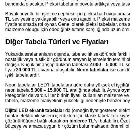
bandında olacaktır. Pleksi tabelanın boyutu arttıkça veya tasa
Büyük boyutlu bir işletme cephesi için pleksi harf uygulaması 
TL
seviyesine yaklaşabilir veya onu aşabilir. Pleksi malzemeni
fiyatlandırmada rol oynar. Genel olarak pleksi tabelalar, orta s
malzeme olduğu için ödediğiniz tutarın karşılığında uzun ömür
Diğer Tabela Türleri ve Fiyatları
Yukarıda sıralananların dışında, tabelacılık sektöründe farklı
nostaljik veya rustik bir görünüm arayan işletmelerin tercihi ol
değişir. Küçük bir ahşap dükkan tabelası
2.000 – 5.000 TL
se
fiyatı
20.000 TL
civarına ulaşabilir.
Neon tabelalar
ise cam tü
ışıklı tabelalardır.
Neon tabelalar, LED’li tabelalara göre daha yüksek el işçiliği
neon tabela
5.000 – 15.000 TL
aralığında olabilir. Ayrıca
oym
kategoriler de vardır. Her birinin fiyatı, kullanılan malzeme v
tabela, malzeme maliyetinin yüksekliği nedeniyle benzer boyu
Dijital LED ekranlı tabelalar
da (örneğin fiyat gösteren elek
bunlar elektronik sistem içerdikleri için klasik tabelalara kıya
çözünürlüğüne bağlı olarak
on binlerce TL
’yi bulabilir). Öz
bütçeye ve amaca uygun bir çözüm bulunmaktadır; önemli olan 