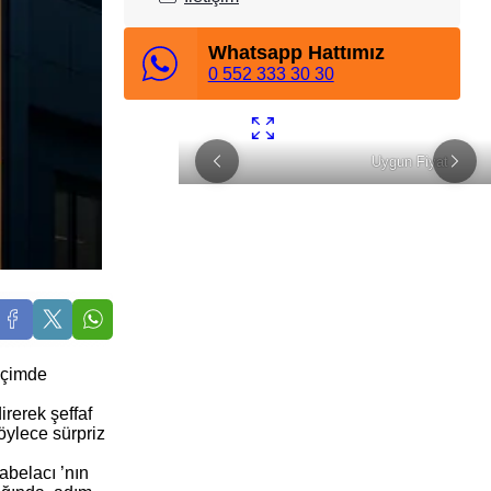
Whatsapp Hattımız
0 552 333 30 30
m Ortağınız
Uygun Fiyat
İstanbul Tabela Logo
biçimde
irerek şeffaf
böylece sürpriz
abelacı ’nın