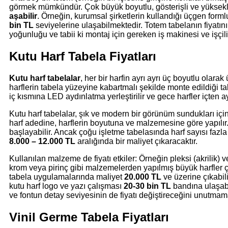
görmek mümkündür. Çok büyük boyutlu, gösterişli ve yüksekli
aşabilir
. Örneğin, kurumsal şirketlerin kullandığı üçgen forml
bin TL
seviyelerine ulaşabilmektedir. Totem tabelanın fiyatın
yoğunluğu ve tabii ki montaj için gereken iş makinesi ve işçilik
Kutu Harf Tabela Fiyatları
Kutu harf tabelalar
, her bir harfin ayrı ayrı üç boyutlu ola
harflerin tabela yüzeyine kabartmalı şekilde monte edildiği tabela
iç kısmına LED aydınlatma yerleştirilir ve gece harfler içten ay
Kutu harf tabelalar, şık ve modern bir görünüm sundukları için
harf adedine, harflerin boyutuna ve malzemesine göre yapılır.
başlayabilir. Ancak çoğu işletme tabelasında harf sayısı faz
8.000 – 12.000 TL
aralığında bir maliyet çıkaracaktır.
Kullanılan malzeme de fiyatı etkiler: Örneğin pleksi (akrili
krom veya pirinç gibi malzemelerden yapılmış büyük harfler çok
tabela uygulamalarında maliyet
20.000 TL
ve üzerine çıkabil
kutu harf logo ve yazı çalışması
20-30 bin TL
bandına ulaşabil
ve fontun detay seviyesinin de fiyatı değiştireceğini unutmam
Vinil Germe Tabela Fiyatları