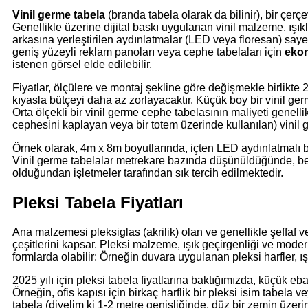
Vinil germe tabela
(branda tabela olarak da bilinir), bir çer
Genellikle üzerine dijital baskı uygulanan vinil malzeme, ışıklı
arkasına yerleştirilen aydınlatmalar (LED veya floresan) saye
geniş yüzeyli reklam panoları veya cephe tabelaları için
eko
istenen görsel elde edilebilir.
Fiyatlar, ölçülere ve montaj şekline göre değişmekle birlikte
kıyasla bütçeyi daha az zorlayacaktır. Küçük boy bir vinil ge
Orta ölçekli bir vinil germe cephe tabelasının maliyeti genelli
cephesini kaplayan veya bir totem üzerinde kullanılan) vinil 
Örnek olarak, 4m x 8m boyutlarında, içten LED aydınlatmalı b
Vinil germe tabelalar metrekare bazında düşünüldüğünde, ben
olduğundan işletmeler tarafından sık tercih edilmektedir.
Pleksi Tabela Fiyatları
Ana malzemesi pleksiglas (akrilik) olan ve genellikle şeffaf v
çeşitlerini kapsar. Pleksi malzeme, ışık geçirgenliği ve moder
formlarda olabilir: Örneğin duvara uygulanan pleksi harfler, ış
2025 yılı için pleksi tabela fiyatlarına baktığımızda, küçük eba
Örneğin, ofis kapısı için birkaç harflik bir pleksi isim tabela v
tabela (diyelim ki 1-2 metre genişliğinde, düz bir zemin üzerin