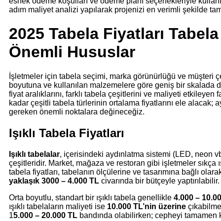
esnek ödeme koşulları ve ödeme planı seçenekleriyle kullanım
adım maliyet analizi yapılarak projenizi en verimli şekilde ta
2025 Tabela Fiyatları Tabela 
Önemli Hususlar
İşletmeler için tabela seçimi, marka görünürlüğü ve müşteri çeki
boyutuna ve kullanılan malzemelere göre geniş bir skalada deği
fiyat aralıklarını, farklı tabela çeşitlerini ve maliyeti etkiley
kadar çeşitli tabela türlerinin ortalama fiyatlarını ele alacak;
gereken önemli noktalara değineceğiz.
Işıklı Tabela Fiyatları
Işıklı tabelalar
, içerisindeki aydınlatma sistemi (LED, neon v
çeşitleridir. Market, mağaza ve restoran gibi işletmeler sıkça ış
tabela fiyatları, tabelanın ölçülerine ve tasarımına bağlı olara
yaklaşık 3000 – 4.000 TL
civarında bir bütçeyle yaptırılabilir.
Orta boyutlu, standart bir ışıklı tabela genellikle
4.000 – 10.0
ışıklı tabelaların maliyeti ise
10.000 TL’nin üzerine
çıkabilmek
1
5.000 – 20.000 TL
bandında olabilirken; cepheyi tamamen k