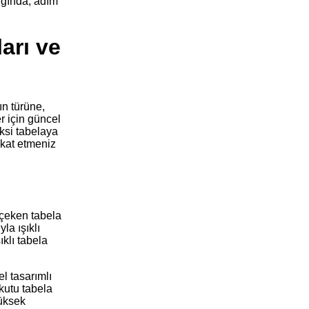
ığında, adım
ları ve
ın türüne,
r için güncel
eksi tabelaya
ikkat etmeniz
 çeken tabela
la ışıklı
ıklı tabela
l tasarımlı
 kutu tabela
üksek