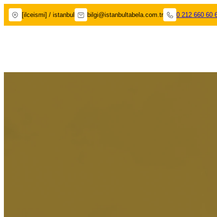
[ilceismi] / istanbul
bilgi@istanbultabela.com.tr
0 212 660 60 
Kağıthane Tabelacı