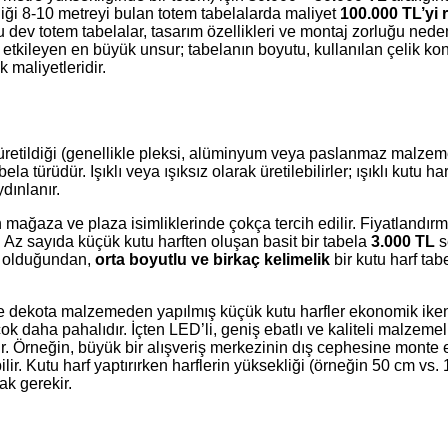
ği 8-10 metreyi bulan totem tabelalarda maliyet
100.000 TL’yi r
u dev totem tabelalar, tasarım özellikleri ve montaj zorluğu ned
ı etkileyen en büyük unsur; tabelanın boyutu, kullanılan çelik k
 maliyetleridir.
rak üretildiği (genellikle pleksi, alüminyum veya paslanmaz malze
 türüdür. Işıklı veya ışıksız olarak üretilebilirler; ışıklı kutu har
dınlanır.
 mağaza ve plaza isimliklerinde çokça tercih edilir. Fiyatlandırm
 Az sayıda küçük kutu harften oluşan basit bir tabela
3.000 TL
s
la olduğundan,
orta boyutlu ve birkaç kelimelik
bir kutu harf tab
k) ve dekota malzemeden yapılmış küçük kutu harfler ekonomik ik
 daha pahalıdır. İçten LED’li, geniş ebatlı ve kaliteli malzemeli
ir. Örneğin, büyük bir alışveriş merkezinin dış cephesine monte e
ir. Kutu harf yaptırırken harflerin yüksekliği (örneğin 50 cm vs.
ak gerekir.