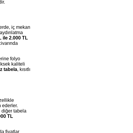
ir.
lerde, iç mekan
i aydınlatma
L ile 2.000 TL
ivarında
rine folyo
ksek kaliteli
ız tabela
, kısıtlı
ellikle
 ederler.
 diğer tabela
000 TL
a fiyatlar