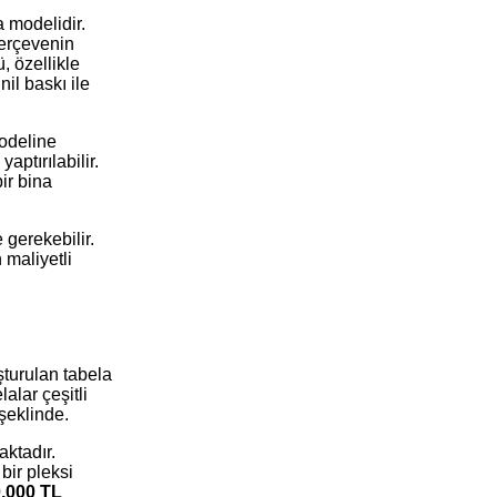
a modelidir.
 çerçevenin
, özellikle
il baskı ile
modeline
yaptırılabilir.
ir bina
 gerekebilir.
 maliyetli
şturulan tabela
alar çeşitli
 şeklinde.
ktadır.
bir pleksi
0.000 TL