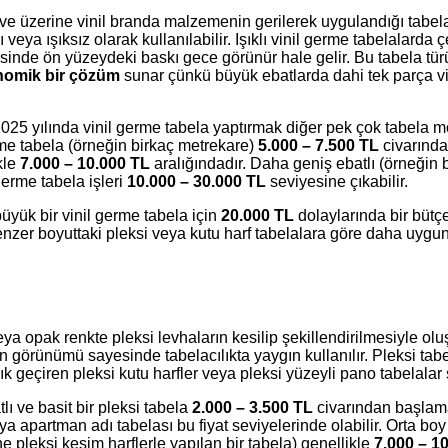
çeve üzerine vinil branda malzemenin gerilerek uygulandığı tabel
 veya ışıksız olarak kullanılabilir. Işıklı vinil germe tabelalarda
sinde ön yüzeydeki baskı gece görünür hale gelir. Bu tabela türü
nomik bir çözüm
sunar çünkü büyük ebatlarda dahi tek parça vin
 2025 yılında vinil germe tabela yaptırmak diğer pek çok tabela 
rme tabela (örneğin birkaç metrekare)
5.000 – 7.500 TL
civarında 
kle
7.000 – 10.000 TL
aralığındadır. Daha geniş ebatlı (örneğin b
germe tabela işleri
10.000 – 30.000 TL
seviyesine çıkabilir.
üyük bir vinil germe tabela için
20.000 TL
dolaylarında bir bütçe
zer boyuttaki pleksi veya kutu harf tabelalara göre daha uygun
eya opak renkte pleksi levhaların kesilip şekillendirilmesiyle olu
n görünümü sayesinde tabelacılıkta yaygın kullanılır. Pleksi tabel
ık geçiren pleksi kutu harfler veya pleksi yüzeyli pano tabelalar
tlı ve basit bir pleksi tabela
2.000 – 3.500 TL
civarından başlama
eya apartman adı tabelası bu fiyat seviyelerinde olabilir. Orta boy 
e pleksi kesim harflerle yapılan bir tabela) genellikle
7.000 – 1