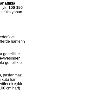
ahatlıkla
eniyle
100-150
onstrüksiyonun
meden) ve
flerde harflerin
a genellikle
eviyesinden
ela genellikle
en, paslanmaz
 kutu harf
dilecek ışıklı
 100 cm harf)