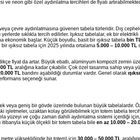
i ve neon gibi özel aydınlatma tercihleri de fiyatı artırabilmekted
 veya çevre aydınlatmasına güvenen tabela türleridir. Dış cephe
erde sıklıkla tercih edilirler. Işıksız tabelalar, ek bir elektrikl
ha ekonomik başlar. Küçük boyutlu, basit bir ışıksız tabela
bin T
 bir ışıksız tabela için 2025 yılında ortalama
5.000 – 10.000 TL
c
kçe fiyat da artar. Büyük ebatlı, alüminyum kompozit zemin üze
000 TL
aralığına kadar çıkabilir. Çok özel tasarıma sahip veya yü
20.000 TL
bandını aşabildiği durumlar vardır. Genel olarak
ışıks
/performans seçeneği sunar.
rek veya geniş bir gövde üzerinde bulunan büyük tabelalardır. Öz
ki işletmeler, uzaktan kolay görülebilmek için totem tabela tercih
ela yüzeyi ve çoğu zaman dahili aydınlatma sistemi içerdiği için,
ı itibarıyla küçük ölçekli bir totem tabela bile
en az 10.000 – 20.
ç metre yüksekliğinde bir totem) için
30.000 – 50.000 TL
aralığınd