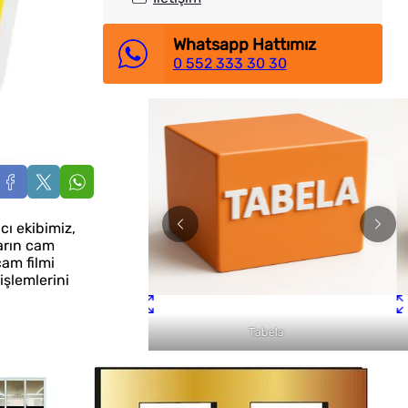
Whatsapp Hattımız
0 552 333 30 30
cı ekibimiz,
arın cam
cam filmi
işlemlerini
Tabela
Fason Dijital Baskı