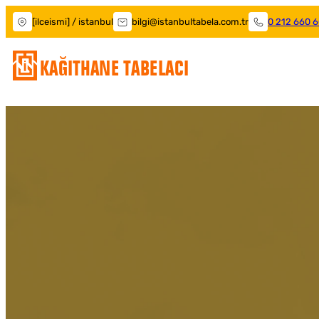
[ilceismi] / istanbul
bilgi@istanbultabela.com.tr
0 212 660 6
Kağıthane Tabelacı