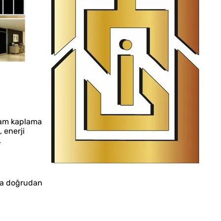
 cam kaplama
 enerji
.
İstanbul Tabela Logo
ına doğrudan