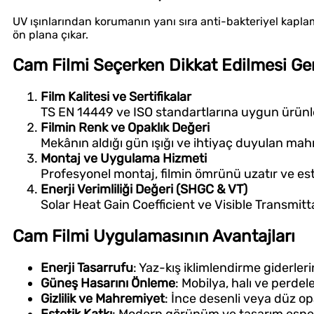
UV ışınlarından korumanın yanı sıra anti-bakteriyel kaplama
ön plana çıkar.
Cam Filmi Seçerken Dikkat Edilmesi Ge
Film Kalitesi ve Sertifikalar
TS EN 14449 ve ISO standartlarına uygun ürünle
Filmin Renk ve Opaklık Değeri
Mekânın aldığı gün ışığı ve ihtiyaç duyulan mah
Montaj ve Uygulama Hizmeti
Profesyonel montaj, filmin ömrünü uzatır ve estet
Enerji Verimliliği Değeri (SHGC & VT)
Solar Heat Gain Coefficient ve Visible Transmitt
Cam Filmi Uygulamasının Avantajları
Enerji Tasarrufu
: Yaz-kış iklimlendirme giderle
Güneş Hasarını Önleme
: Mobilya, halı ve perdel
Gizlilik ve Mahremiyet
: İnce desenli veya düz op
Estetik Katkı
: Modern görünüm ve tasarım esnek