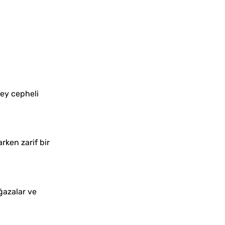
ney cepheli
rken zarif bir
ğazalar ve