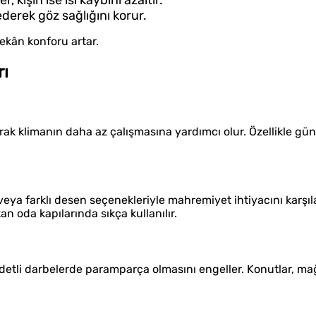
, kışın ise ısı kaybını azaltır.
derek göz sağlığını korur.
ekân konforu artar.
rı
tarak klimanın daha az çalışmasına yardımcı olur. Özellikle gü
eya farklı desen seçenekleriyle mahremiyet ihtiyacını karşıla
an oda kapılarında sıkça kullanılır.
iddetli darbelerde paramparça olmasını engeller. Konutlar, ma