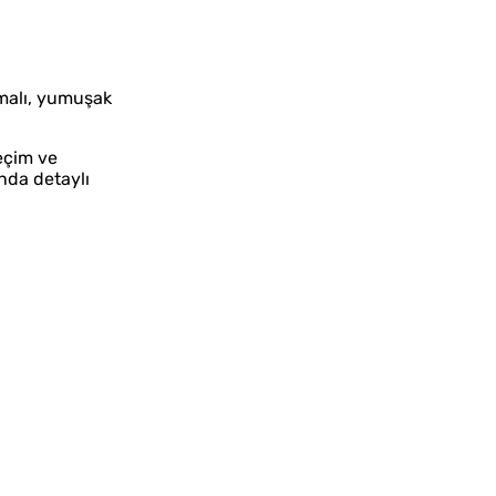
lmalı, yumuşak
eçim ve
ında detaylı