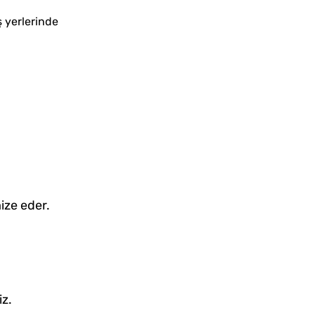
ş yerlerinde
ize eder.
iz.